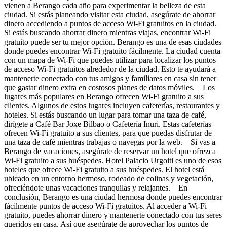
vienen a Berango cada año para experimentar la belleza de esta
ciudad. Si estás planeando visitar esta ciudad, asegúrate de ahorrar
dinero accediendo a puntos de acceso Wi-Fi gratuitos en la ciudad.
Si estás buscando ahorrar dinero mientras viajas, encontrar Wi-Fi
gratuito puede ser tu mejor opción. Berango es una de esas ciudades
donde puedes encontrar Wi-Fi gratuito fácilmente. La ciudad cuenta
con un mapa de Wi-Fi que puedes utilizar para localizar los puntos
de acceso Wi-Fi gratuitos alrededor de la ciudad. Esto te ayudará a
mantenerte conectado con tus amigos y familiares en casa sin tener
que gastar dinero extra en costosos planes de datos móviles. Los
lugares más populares en Berango ofrecen Wi-Fi gratuito a sus
clientes. Algunos de estos lugares incluyen cafeterías, restaurantes y
hoteles. Si estás buscando un lugar para tomar una taza de café,
dirígete a Café Bar Joxe Bilbao o Cafetería Inuri. Estas cafeterías
ofrecen Wi-Fi gratuito a sus clientes, para que puedas disfrutar de
una taza de café mientras trabajas o navegas por la web. Si vas a
Berango de vacaciones, asegúrate de reservar un hotel que ofrezca
Wi-Fi gratuito a sus huéspedes. Hotel Palacio Urgoiti es uno de esos
hoteles que ofrece Wi-Fi gratuito a sus huéspedes. El hotel está
ubicado en un entorno hermoso, rodeado de colinas y vegetación,
ofreciéndote unas vacaciones tranquilas y relajantes. En
conclusión, Berango es una ciudad hermosa donde puedes encontrar
fácilmente puntos de acceso Wi-Fi gratuitos. Al acceder a Wi-Fi
gratuito, puedes ahorrar dinero y mantenerte conectado con tus seres
queridos en casa. Así que asegúrate de aprovechar los puntos de