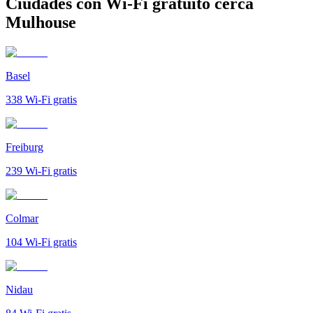
Ciudades con Wi-Fi gratuito cerca
Mulhouse
Basel
338
Wi-Fi gratis
Freiburg
239
Wi-Fi gratis
Colmar
104
Wi-Fi gratis
Nidau