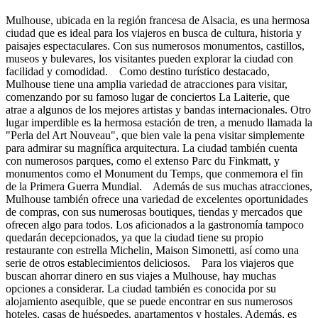
Mulhouse, ubicada en la región francesa de Alsacia, es una hermosa
ciudad que es ideal para los viajeros en busca de cultura, historia y
paisajes espectaculares. Con sus numerosos monumentos, castillos,
museos y bulevares, los visitantes pueden explorar la ciudad con
facilidad y comodidad. Como destino turístico destacado,
Mulhouse tiene una amplia variedad de atracciones para visitar,
comenzando por su famoso lugar de conciertos La Laiterie, que
atrae a algunos de los mejores artistas y bandas internacionales. Otro
lugar imperdible es la hermosa estación de tren, a menudo llamada la
"Perla del Art Nouveau", que bien vale la pena visitar simplemente
para admirar su magnífica arquitectura. La ciudad también cuenta
con numerosos parques, como el extenso Parc du Finkmatt, y
monumentos como el Monument du Temps, que conmemora el fin
de la Primera Guerra Mundial. Además de sus muchas atracciones,
Mulhouse también ofrece una variedad de excelentes oportunidades
de compras, con sus numerosas boutiques, tiendas y mercados que
ofrecen algo para todos. Los aficionados a la gastronomía tampoco
quedarán decepcionados, ya que la ciudad tiene su propio
restaurante con estrella Michelin, Maison Simonetti, así como una
serie de otros establecimientos deliciosos. Para los viajeros que
buscan ahorrar dinero en sus viajes a Mulhouse, hay muchas
opciones a considerar. La ciudad también es conocida por su
alojamiento asequible, que se puede encontrar en sus numerosos
hoteles, casas de huéspedes, apartamentos y hostales. Además, es