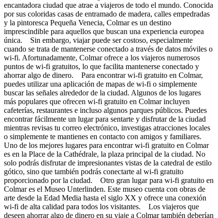
encantadora ciudad que atrae a viajeros de todo el mundo. Conocida
por sus coloridas casas de entramado de madera, calles empedradas
y la pintoresca Pequeña Venecia, Colmar es un destino
imprescindible para aquellos que buscan una experiencia europea
única. Sin embargo, viajar puede ser costoso, especialmente
cuando se trata de mantenerse conectado a través de datos móviles o
wi-fi. Afortunadamente, Colmar ofrece a los viajeros numerosos
puntos de wi-fi gratuitos, lo que facilita mantenerse conectado y
ahorrar algo de dinero. Para encontrar wi-fi gratuito en Colmar,
puedes utilizar una aplicación de mapas de wi-fi o simplemente
buscar las señales alrededor de la ciudad. Algunos de los lugares
más populares que ofrecen wi-fi gratuito en Colmar incluyen
cafeterías, restaurantes e incluso algunos parques públicos. Puedes
encontrar fácilmente un lugar para sentarte y disfrutar de la ciudad
mientras revisas tu correo electrónico, investigas atracciones locales
o simplemente te mantienes en contacto con amigos y familiares.
Uno de los mejores lugares para encontrar wi-fi gratuito en Colmar
es en la Place de la Cathédrale, la plaza principal de la ciudad. No
solo podrás disfrutar de impresionantes vistas de la catedral de estilo
gótico, sino que también podrás conectarte al wi-fi gratuito
proporcionado por la ciudad. Otro gran lugar para wi-fi gratuito en
Colmar es el Museo Unterlinden. Este museo cuenta con obras de
arte desde la Edad Media hasta el siglo XX y ofrece una conexión
wi-fi de alta calidad para todos los visitantes. Los viajeros que
deseen ahorrar algo de dinero en su viaje a Colmar también deberían