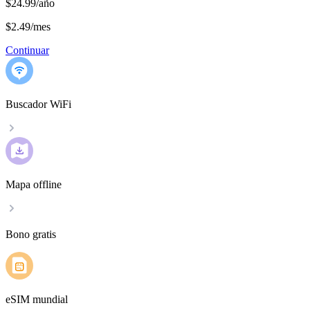
$24.99/año
$2.49
/
mes
Continuar
Buscador WiFi
Mapa offline
Bono gratis
eSIM mundial