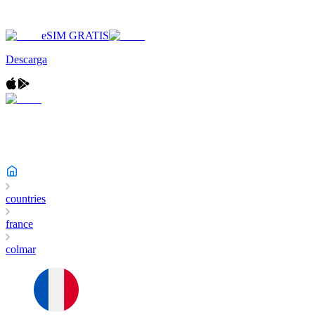
eSIM GRATIS
Descarga
countries
france
colmar