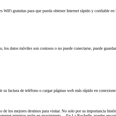
es WiFi gratuitas para que pueda obtener Internet rápido y confiable en
to, los datos móviles son costosos o no puede conectarse, puede guardar
 su factura de teléfono o cargar páginas web más rápido en conexiones l
o de los mejores destinos para visitar. No solo por su importancia histór
 a internet mientras están en movimiento. En La Rochelle, puedes encont