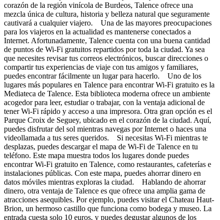
corazón de la región vinícola de Burdeos, Talence ofrece una
mezcla única de cultura, historia y belleza natural que seguramente
cautivará a cualquier viajero. Una de las mayores preocupaciones
para los viajeros en la actualidad es mantenerse conectados a
Internet. Afortunadamente, Talence cuenta con una buena cantidad
de puntos de Wi-Fi gratuitos repartidos por toda la ciudad. Ya sea
que necesites revisar tus correos electrónicos, buscar direcciones o
compartir tus experiencias de viaje con tus amigos y familiares,
puedes encontrar fácilmente un lugar para hacerlo. Uno de los
lugares más populares en Talence para encontrar Wi-Fi gratuito es la
Mediateca de Talence. Esta biblioteca moderna ofrece un ambiente
acogedor para leer, estudiar o trabajar, con la ventaja adicional de
tener Wi-Fi rápido y acceso a una impresora. Otra gran opción es el
Parque Croix de Seguey, ubicado en el corazón de la ciudad. Aquí,
puedes disfrutar del sol mientras navegas por Internet o haces una
videollamada a tus seres queridos. Si necesitas Wi-Fi mientras te
desplazas, puedes descargar el mapa de Wi-Fi de Talence en tu
teléfono. Este mapa muestra todos los lugares donde puedes
encontrar Wi-Fi gratuito en Talence, como restaurantes, cafeterías e
instalaciones públicas. Con este mapa, puedes ahorrar dinero en
datos móviles mientras exploras la ciudad. Hablando de ahorrar
dinero, otra ventaja de Talence es que ofrece una amplia gama de
atracciones asequibles. Por ejemplo, puedes visitar el Chateau Haut-
Brion, un hermoso castillo que funciona como bodega y museo. La
entrada cuesta solo 10 euros, y puedes degustar algunos de los