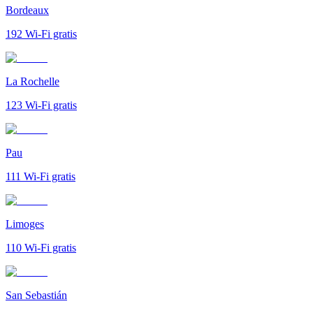
Bordeaux
192
Wi-Fi gratis
La Rochelle
123
Wi-Fi gratis
Pau
111
Wi-Fi gratis
Limoges
110
Wi-Fi gratis
San Sebastián