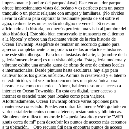
impresionante [nombre del parque/playa]. Este encantador parque
ofrece impresionantes vistas del océano y es perfecto para un paseo
tranquilo o un picnic relajante con amigos y familiares. ¡No olvides
llevar tu cámara para capturar la fascinante puesta de sol sobre el
agua, realmente es un espectáculo digno de verse! Si eres un
aficionado a la historia, no querrás perderte una visita al [nombre del
sitio histórico]. Este sitio bien conservado te transporta en el tiempo
a la [época] y ofrece una fascinante visión de la rica historia de
Ocean Township. Asegúrate de realizar un recorrido guiado para
apreciar completamente la importancia de los artefactos e historias
que este sitio alberga. Para los entusiastas del arte, la [nombre de la
galería/museo de arte] es una visita obligada. Esta galería moderna y
vibrante exhibe una amplia gama de obras de arte de artistas locales
e internacionales. Desde pinturas hasta esculturas, hay algo para
cautivar todos los gustos artísticos. Admira la creatividad y el talento
en exhibición, y tal vez incluso encuentres una pieza única para
llevar a casa como recuerdo. Ahora, hablemos sobre el acceso a
internet en Ocean Township. En esta era digital, tener acceso a
internet es esencial tanto para locales como para viajeros.
Afortunadamente, Ocean Township ofrece varias opciones para
mantenerse conectado. Puedes encontrar fácilmente WiFi gratuito en
varios establecimientos como cafeterías, restaurantes y bibliotecas.
Simplemente utiliza tu motor de búsqueda favorito y escribe "WiFi
gratis cerca de mí" para descubrir los puntos de acceso más cercanos
a tu ubicación. Otro recurso útil para encontrar puntos de acceso