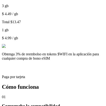
3
gb
$
4.49
/ gb
Total
$
13.47
1
gb
$
4.99
/ gb
Obtenga
3% de reembolso
en tokens $WIFI en la aplicación para
cualquier compra de bono eSIM
Paga por tarjeta
Cómo funciona
01
Compruebe la compatibilidad