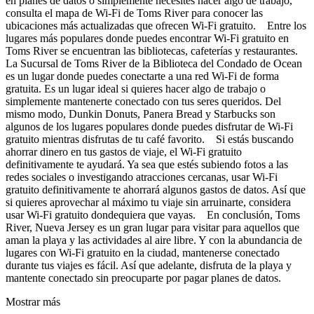
en planes de datos o simplemente necesites hacer algo de trabajo,
consulta el mapa de Wi-Fi de Toms River para conocer las
ubicaciones más actualizadas que ofrecen Wi-Fi gratuito. Entre los
lugares más populares donde puedes encontrar Wi-Fi gratuito en
Toms River se encuentran las bibliotecas, cafeterías y restaurantes.
La Sucursal de Toms River de la Biblioteca del Condado de Ocean
es un lugar donde puedes conectarte a una red Wi-Fi de forma
gratuita. Es un lugar ideal si quieres hacer algo de trabajo o
simplemente mantenerte conectado con tus seres queridos. Del
mismo modo, Dunkin Donuts, Panera Bread y Starbucks son
algunos de los lugares populares donde puedes disfrutar de Wi-Fi
gratuito mientras disfrutas de tu café favorito. Si estás buscando
ahorrar dinero en tus gastos de viaje, el Wi-Fi gratuito
definitivamente te ayudará. Ya sea que estés subiendo fotos a las
redes sociales o investigando atracciones cercanas, usar Wi-Fi
gratuito definitivamente te ahorrará algunos gastos de datos. Así que
si quieres aprovechar al máximo tu viaje sin arruinarte, considera
usar Wi-Fi gratuito dondequiera que vayas. En conclusión, Toms
River, Nueva Jersey es un gran lugar para visitar para aquellos que
aman la playa y las actividades al aire libre. Y con la abundancia de
lugares con Wi-Fi gratuito en la ciudad, mantenerse conectado
durante tus viajes es fácil. Así que adelante, disfruta de la playa y
mantente conectado sin preocuparte por pagar planes de datos.
Mostrar más