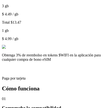
3
gb
$
4.49
/ gb
Total
$
13.47
1
gb
$
4.99
/ gb
Obtenga
3% de reembolso
en tokens $WIFI en la aplicación para
cualquier compra de bono eSIM
Paga por tarjeta
Cómo funciona
01
Compruebe la compatibilidad