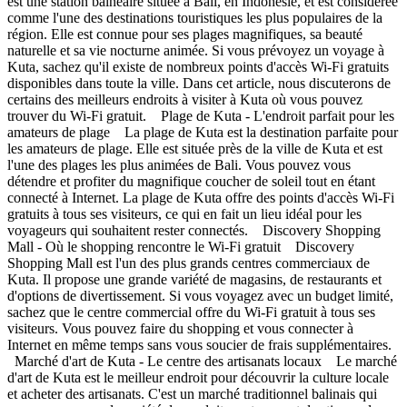
est une station balnéaire située à Bali, en Indonésie, et est considérée
comme l'une des destinations touristiques les plus populaires de la
région. Elle est connue pour ses plages magnifiques, sa beauté
naturelle et sa vie nocturne animée. Si vous prévoyez un voyage à
Kuta, sachez qu'il existe de nombreux points d'accès Wi-Fi gratuits
disponibles dans toute la ville. Dans cet article, nous discuterons de
certains des meilleurs endroits à visiter à Kuta où vous pouvez
trouver du Wi-Fi gratuit. Plage de Kuta - L'endroit parfait pour les
amateurs de plage La plage de Kuta est la destination parfaite pour
les amateurs de plage. Elle est située près de la ville de Kuta et est
l'une des plages les plus animées de Bali. Vous pouvez vous
détendre et profiter du magnifique coucher de soleil tout en étant
connecté à Internet. La plage de Kuta offre des points d'accès Wi-Fi
gratuits à tous ses visiteurs, ce qui en fait un lieu idéal pour les
voyageurs qui souhaitent rester connectés. Discovery Shopping
Mall - Où le shopping rencontre le Wi-Fi gratuit Discovery
Shopping Mall est l'un des plus grands centres commerciaux de
Kuta. Il propose une grande variété de magasins, de restaurants et
d'options de divertissement. Si vous voyagez avec un budget limité,
sachez que le centre commercial offre du Wi-Fi gratuit à tous ses
visiteurs. Vous pouvez faire du shopping et vous connecter à
Internet en même temps sans vous soucier de frais supplémentaires.
Marché d'art de Kuta - Le centre des artisanats locaux Le marché
d'art de Kuta est le meilleur endroit pour découvrir la culture locale
et acheter des artisanats. C'est un marché traditionnel balinais qui