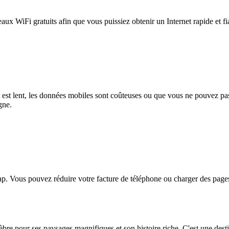
eaux WiFi gratuits afin que vous puissiez obtenir un Internet rapide et f
et est lent, les données mobiles sont coûteuses ou que vous ne pouvez 
gne.
. Vous pouvez réduire votre facture de téléphone ou charger des pages
célèbre pour ses paysages magnifiques et son histoire riche. C'est une de