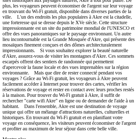
sites historiques aux paysages naturels, Akre a tout pour plaire. De
plus, les voyageurs peuvent économiser de l'argent sur leur voyage
en trouvant du Wi-Fi gratuit, disponible dans diverses parties de la
ville. L'un des endroits les plus populaires à Akre est la citadelle,
une forteresse qui se dresse depuis le XVe siècle. Cette structure
impressionnante est un site du patrimoine mondial de l'UNESCO et
offre des vues panoramiques sur le paysage environnant. Un autre
lieu incontournable est la Grande Mosquée d'Akre, qui présente des
mosaïques finement conçues et des dômes architecturalement
impressionnants. Si vous souhaitez explorer la beauté naturelle
d'Akre, assurez-vous de visiter les montagnes d'Akre. Ces sommets
escarpés offrent des sentiers de randonnée qui permettent
d'apercevoir la faune locale et des vues imprenables sur la région
environnante. Mais que dire de rester connecté pendant vos
voyages ? Grâce au Wi-Fi gratuit, les voyageurs à Akre peuvent
facilement accéder à Internet pour trouver des cartes, vérifier les
réservations de voyage et rester en contact avec leurs proches restés
à la maison. Pour trouver du Wi-Fi gratuit à Akre, il suffit de
rechercher "carte wifi Akre" en ligne ou de demander de l'aide à un
habitant. Dans l'ensemble, Akre est une destination de voyage
unique qui offre un mélange d'attractions naturelles, culturelles et
historiques. En trouvant du Wi-Fi gratuit et en planifiant votre
voyage en conséquence, les visiteurs peuvent économiser de l'argent
et profiter au maximum de leur séjour dans cette belle ville.