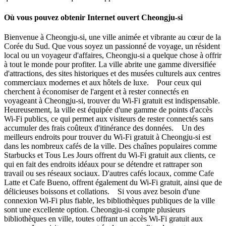
Où vous pouvez obtenir Internet ouvert Cheongju-si
Bienvenue à Cheongju-si, une ville animée et vibrante au cœur de la
Corée du Sud. Que vous soyez un passionné de voyage, un résident
local ou un voyageur d'affaires, Cheongju-si a quelque chose à offrir
à tout le monde pour profiter. La ville abrite une gamme diversifiée
d'attractions, des sites historiques et des musées culturels aux centres
commerciaux modernes et aux hôtels de luxe. Pour ceux qui
cherchent à économiser de l'argent et à rester connectés en
voyageant à Cheongju-si, trouver du Wi-Fi gratuit est indispensable.
Heureusement, la ville est équipée d'une gamme de points d'accès
Wi-Fi publics, ce qui permet aux visiteurs de rester connectés sans
accumuler des frais coûteux d'itinérance des données. Un des
meilleurs endroits pour trouver du Wi-Fi gratuit à Cheongju-si est
dans les nombreux cafés de la ville. Des chaînes populaires comme
Starbucks et Tous Les Jours offrent du Wi-Fi gratuit aux clients, ce
qui en fait des endroits idéaux pour se détendre et rattraper son
travail ou ses réseaux sociaux. D'autres cafés locaux, comme Cafe
Latte et Cafe Bueno, offrent également du Wi-Fi gratuit, ainsi que de
délicieuses boissons et collations. Si vous avez besoin d'une
connexion Wi-Fi plus fiable, les bibliothèques publiques de la ville
sont une excellente option. Cheongju-si compte plusieurs
bibliothèques en ville, toutes offrant un accès Wi-Fi gratuit aux