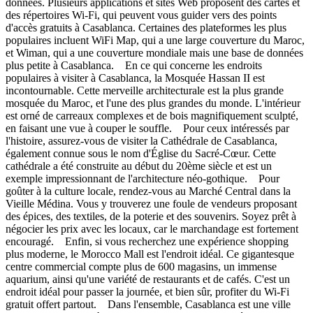
données. Plusieurs applications et sites Web proposent des cartes et
des répertoires Wi-Fi, qui peuvent vous guider vers des points
d'accès gratuits à Casablanca. Certaines des plateformes les plus
populaires incluent WiFi Map, qui a une large couverture du Maroc,
et Wiman, qui a une couverture mondiale mais une base de données
plus petite à Casablanca. En ce qui concerne les endroits
populaires à visiter à Casablanca, la Mosquée Hassan II est
incontournable. Cette merveille architecturale est la plus grande
mosquée du Maroc, et l'une des plus grandes du monde. L'intérieur
est orné de carreaux complexes et de bois magnifiquement sculpté,
en faisant une vue à couper le souffle. Pour ceux intéressés par
l'histoire, assurez-vous de visiter la Cathédrale de Casablanca,
également connue sous le nom d'Église du Sacré-Cœur. Cette
cathédrale a été construite au début du 20ème siècle et est un
exemple impressionnant de l'architecture néo-gothique. Pour
goûter à la culture locale, rendez-vous au Marché Central dans la
Vieille Médina. Vous y trouverez une foule de vendeurs proposant
des épices, des textiles, de la poterie et des souvenirs. Soyez prêt à
négocier les prix avec les locaux, car le marchandage est fortement
encouragé. Enfin, si vous recherchez une expérience shopping
plus moderne, le Morocco Mall est l'endroit idéal. Ce gigantesque
centre commercial compte plus de 600 magasins, un immense
aquarium, ainsi qu'une variété de restaurants et de cafés. C'est un
endroit idéal pour passer la journée, et bien sûr, profiter du Wi-Fi
gratuit offert partout. Dans l'ensemble, Casablanca est une ville