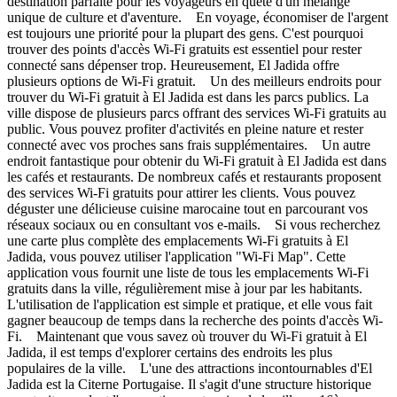
destination parfaite pour les voyageurs en quête d'un mélange
unique de culture et d'aventure. En voyage, économiser de l'argent
est toujours une priorité pour la plupart des gens. C'est pourquoi
trouver des points d'accès Wi-Fi gratuits est essentiel pour rester
connecté sans dépenser trop. Heureusement, El Jadida offre
plusieurs options de Wi-Fi gratuit. Un des meilleurs endroits pour
trouver du Wi-Fi gratuit à El Jadida est dans les parcs publics. La
ville dispose de plusieurs parcs offrant des services Wi-Fi gratuits au
public. Vous pouvez profiter d'activités en pleine nature et rester
connecté avec vos proches sans frais supplémentaires. Un autre
endroit fantastique pour obtenir du Wi-Fi gratuit à El Jadida est dans
les cafés et restaurants. De nombreux cafés et restaurants proposent
des services Wi-Fi gratuits pour attirer les clients. Vous pouvez
déguster une délicieuse cuisine marocaine tout en parcourant vos
réseaux sociaux ou en consultant vos e-mails. Si vous recherchez
une carte plus complète des emplacements Wi-Fi gratuits à El
Jadida, vous pouvez utiliser l'application "Wi-Fi Map". Cette
application vous fournit une liste de tous les emplacements Wi-Fi
gratuits dans la ville, régulièrement mise à jour par les habitants.
L'utilisation de l'application est simple et pratique, et elle vous fait
gagner beaucoup de temps dans la recherche des points d'accès Wi-
Fi. Maintenant que vous savez où trouver du Wi-Fi gratuit à El
Jadida, il est temps d'explorer certains des endroits les plus
populaires de la ville. L'une des attractions incontournables d'El
Jadida est la Citerne Portugaise. Il s'agit d'une structure historique