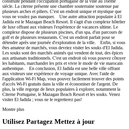
construite pendant l'occupation portugaise de la ville au 16ème
siècle. La citerne présente une chambre souterraine soutenue par
plusieurs arches et piliers. C'est un endroit unique et mystique que
vous ne voulez pas manquer. Une autre attraction populaire à El
Jadida est le Mazagan Beach Resort. Il s'agit d'un complexe hôtelier
de luxe offrant aux visiteurs l'expérience de vacances ultime. Le
complexe dispose de plusieurs piscines, d'un spa, d'un parcours de
golf et de plusieurs restaurants. C'est un endroit parfait pour se
détendre après une journée d'exploration de la ville. Enfin, si vous
êtes amateur de marchés, vous devriez visiter les souks d'El Jadida.
Les souks sont des marchés animés qui vendent de tout, des épices
aux artisanats traditionnels. C'est un endroit où vous pouvez côtoyer
les habitants, marchander les prix et vivre le mode de vie marocain
authentique. En conclusion, El Jadida est une belle ville offrant
aux visiteurs une expérience de voyage unique. Avec l'aide de
l'application Wi-Fi Map, vous pouvez facilement trouver des points
d'accès Wi-Fi gratuits dans la ville et économiser de l'argent. De
plus, la ville regorge de lieux populaires à explorer, notamment la
Citerne Portugaise, le Mazagan Beach Resort et les souks. Venez
visiter El Jadida ; vous ne le regretterez pas!
Montre plus
Utilisez Partagez Mettez à jour