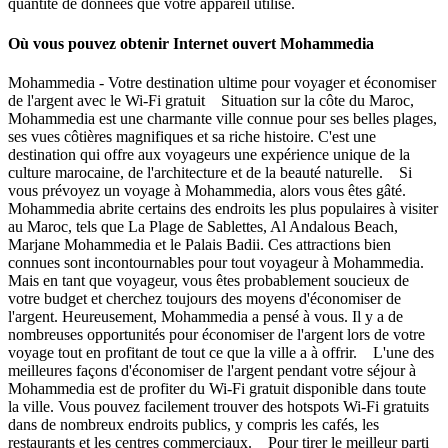
quantité de données que votre appareil utilise.
Où vous pouvez obtenir Internet ouvert Mohammedia
Mohammedia - Votre destination ultime pour voyager et économiser
de l'argent avec le Wi-Fi gratuit Situation sur la côte du Maroc,
Mohammedia est une charmante ville connue pour ses belles plages,
ses vues côtières magnifiques et sa riche histoire. C'est une
destination qui offre aux voyageurs une expérience unique de la
culture marocaine, de l'architecture et de la beauté naturelle. Si
vous prévoyez un voyage à Mohammedia, alors vous êtes gâté.
Mohammedia abrite certains des endroits les plus populaires à visiter
au Maroc, tels que La Plage de Sablettes, Al Andalous Beach,
Marjane Mohammedia et le Palais Badii. Ces attractions bien
connues sont incontournables pour tout voyageur à Mohammedia.
Mais en tant que voyageur, vous êtes probablement soucieux de
votre budget et cherchez toujours des moyens d'économiser de
l'argent. Heureusement, Mohammedia a pensé à vous. Il y a de
nombreuses opportunités pour économiser de l'argent lors de votre
voyage tout en profitant de tout ce que la ville a à offrir. L'une des
meilleures façons d'économiser de l'argent pendant votre séjour à
Mohammedia est de profiter du Wi-Fi gratuit disponible dans toute
la ville. Vous pouvez facilement trouver des hotspots Wi-Fi gratuits
dans de nombreux endroits publics, y compris les cafés, les
restaurants et les centres commerciaux. Pour tirer le meilleur parti