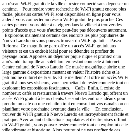
au réseau Wi-Fi gratuit de la ville et rester connecté sans dépenser un
centime. Pour rendre votre recherche de Wi-Fi gratuit encore plus
facile, plusieurs cartes Wi-Fi sont disponibles en ligne pour vous
aider à vous connecter au réseau Wi-Fi gratuit le plus proche. Ces
cartes peuvent vous aider à naviguer dans la ville et à trouver des
points d'accès que vous n'auriez peut-être pas découverts autrement.
Explorons maintenant certains des endroits les plus populaires de
Nuevo Laredo où vous pouvez trouver du Wi-Fi gratuit. Paseo
Reforma Ce magnifique parc offre un accès Wi-Fi gratuit aux
visiteurs et est un endroit idéal pour se détendre et profiter du
paysage local. Apportez un déjeuner pique-nique et profitez d'un
après-midi tranquille au soleil tout en restant connecté à Internet.
Centre culturel de Nuevo Laredo Ce musée magnifique abrite une
large gamme d'expositions mettant en valeur l'histoire riche et le
patrimoine culturel de la ville. Et le meilleur ? Il offre un accès Wi-Fi
gratuit à tous ses visiteurs, vous permettant de rester connecté tout en
explorant les expositions fascinantes. Cafés Enfin, il existe de
nombreux cafés et restaurants à travers Nuevo Laredo qui offrent un
accès Wi-Fi gratuit à leurs clients. Ce sont des endroits idéaux pour
prendre un café ou une collation tout en consultant vos e-mails ou en
planifiant votre prochaine aventure dans la ville. En conclusion,
trouver du Wi-Fi gratuit à Nuevo Laredo est incroyablement facile et
pratique. Avec autant d'attractions populaires et d'entreprises offrant
du Wi-Fi gratuit, vous pouvez rester connecté tout en explorant cette
ville vibrante et historique. Alors pourquoi ne pas profiter de ces