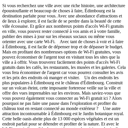
Si vous recherchez une ville avec une riche histoire, une architecture
époustouflante et beaucoup de choses à faire, Édimbourg est la
destination parfaite pour vous. Avec une abondance d'attractions et
de lieux à explorer, il est facile de se perdre dans la beauté de cette
ville écossaise. Et grâce aux nombreux points d'accès Wi-Fi gratuits
en ville, vous pouvez rester connecté à vos amis et à votre famille,
publier des mises à jour sur les réseaux sociaux ou même vous
orienter avec une carte Wi-Fi. Avec tant de choses à voir et à faire
à Édimbourg, il est facile de dépenser trop et de dépasser le budget.
Mais en profitant des nombreuses options de Wi-Fi gratuites, vous
pouvez économiser de l'argent tout en visitant tous les sites que la
ville a à offrir. Vous trouverez facilement des points d'accès Wi-Fi
gratuits dans les cafés, les restaurants, les musées et les galeries. Cela
vous fera économiser de l'argent car vous pourrez consulter les avis
et les prix des endroits où manger et visiter. Un des endroits les
plus populaires à Édimbourg est le château d'Édimbourg. Construit
sur un volcan éteint, cette imposante forteresse veille sur la ville et
offre des vues imprenables sur les environs. Mais saviez-vous que
vous pouvez également vous connecter au Wi-Fi gratuit ici ? Alors
pourquoi ne pas faire une pause dans l'exploration et profiter du
château tout en restant connecté au monde extérieur ? Une autre
attraction incontournable à Édimbourg est le Jardin botanique royal.
Cette belle oasis abrite plus de 13 000 espèces végétales et est un
endroit parfait pour se détendre et profiter de la nature. Et avec le