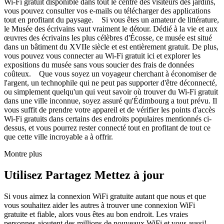
Wi-Fi gratuit disponible dans tout le centre des visiteurs des jardins,
vous pouvez consulter vos e-mails ou télécharger des applications
tout en profitant du paysage. Si vous êtes un amateur de littérature,
le Musée des écrivains vaut vraiment le détour. Dédié à la vie et aux
œuvres des écrivains les plus célèbres d'Écosse, ce musée est situé
dans un bâtiment du XVIIe siècle et est entièrement gratuit. De plus,
vous pouvez vous connecter au Wi-Fi gratuit ici et explorer les
expositions du musée sans vous soucier des frais de données
coûteux. Que vous soyez un voyageur cherchant à économiser de
l'argent, un technophile qui ne peut pas supporter d'être déconnecté,
ou simplement quelqu'un qui veut savoir où trouver du Wi-Fi gratuit
dans une ville inconnue, soyez assuré qu'Édimbourg a tout prévu. Il
vous suffit de prendre votre appareil et de vérifier les points d'accès
Wi-Fi gratuits dans certains des endroits populaires mentionnés ci-
dessus, et vous pourrez rester connecté tout en profitant de tout ce
que cette ville incroyable a à offrir.
Montre plus
Utilisez Partagez Mettez à jour
Si vous aimez la connexion WiFi gratuite autant que nous et que
vous souhaitez aider les autres à trouver une connexion WiFi
gratuite et fiable, alors vous êtes au bon endroit. Les vraies
personnes ajoutent des millions de nouveaux WiFi et vous aussi!