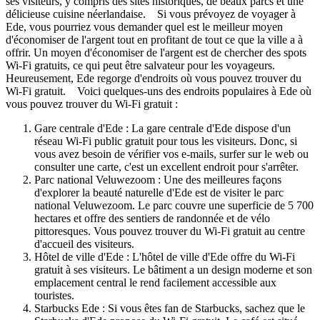
ses visiteurs, y compris des sites historiques, de beaux parcs et une
délicieuse cuisine néerlandaise. Si vous prévoyez de voyager à
Ede, vous pourriez vous demander quel est le meilleur moyen
d'économiser de l'argent tout en profitant de tout ce que la ville a à
offrir. Un moyen d'économiser de l'argent est de chercher des spots
Wi-Fi gratuits, ce qui peut être salvateur pour les voyageurs.
Heureusement, Ede regorge d'endroits où vous pouvez trouver du
Wi-Fi gratuit. Voici quelques-uns des endroits populaires à Ede où
vous pouvez trouver du Wi-Fi gratuit :
Gare centrale d'Ede : La gare centrale d'Ede dispose d'un
réseau Wi-Fi public gratuit pour tous les visiteurs. Donc, si
vous avez besoin de vérifier vos e-mails, surfer sur le web ou
consulter une carte, c'est un excellent endroit pour s'arrêter.
Parc national Veluwezoom : Une des meilleures façons
d'explorer la beauté naturelle d'Ede est de visiter le parc
national Veluwezoom. Le parc couvre une superficie de 5 700
hectares et offre des sentiers de randonnée et de vélo
pittoresques. Vous pouvez trouver du Wi-Fi gratuit au centre
d'accueil des visiteurs.
Hôtel de ville d'Ede : L'hôtel de ville d'Ede offre du Wi-Fi
gratuit à ses visiteurs. Le bâtiment a un design moderne et son
emplacement central le rend facilement accessible aux
touristes.
Starbucks Ede : Si vous êtes fan de Starbucks, sachez que le