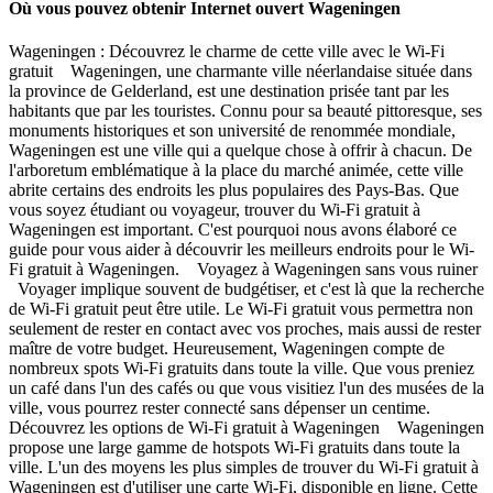
Où vous pouvez obtenir Internet ouvert Wageningen
Wageningen : Découvrez le charme de cette ville avec le Wi-Fi
gratuit Wageningen, une charmante ville néerlandaise située dans
la province de Gelderland, est une destination prisée tant par les
habitants que par les touristes. Connu pour sa beauté pittoresque, ses
monuments historiques et son université de renommée mondiale,
Wageningen est une ville qui a quelque chose à offrir à chacun. De
l'arboretum emblématique à la place du marché animée, cette ville
abrite certains des endroits les plus populaires des Pays-Bas. Que
vous soyez étudiant ou voyageur, trouver du Wi-Fi gratuit à
Wageningen est important. C'est pourquoi nous avons élaboré ce
guide pour vous aider à découvrir les meilleurs endroits pour le Wi-
Fi gratuit à Wageningen. Voyagez à Wageningen sans vous ruiner
Voyager implique souvent de budgétiser, et c'est là que la recherche
de Wi-Fi gratuit peut être utile. Le Wi-Fi gratuit vous permettra non
seulement de rester en contact avec vos proches, mais aussi de rester
maître de votre budget. Heureusement, Wageningen compte de
nombreux spots Wi-Fi gratuits dans toute la ville. Que vous preniez
un café dans l'un des cafés ou que vous visitiez l'un des musées de la
ville, vous pourrez rester connecté sans dépenser un centime.
Découvrez les options de Wi-Fi gratuit à Wageningen Wageningen
propose une large gamme de hotspots Wi-Fi gratuits dans toute la
ville. L'un des moyens les plus simples de trouver du Wi-Fi gratuit à
Wageningen est d'utiliser une carte Wi-Fi, disponible en ligne. Cette