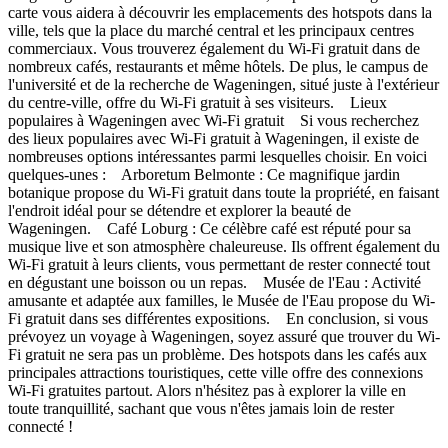
carte vous aidera à découvrir les emplacements des hotspots dans la
ville, tels que la place du marché central et les principaux centres
commerciaux. Vous trouverez également du Wi-Fi gratuit dans de
nombreux cafés, restaurants et même hôtels. De plus, le campus de
l'université et de la recherche de Wageningen, situé juste à l'extérieur
du centre-ville, offre du Wi-Fi gratuit à ses visiteurs. Lieux
populaires à Wageningen avec Wi-Fi gratuit Si vous recherchez
des lieux populaires avec Wi-Fi gratuit à Wageningen, il existe de
nombreuses options intéressantes parmi lesquelles choisir. En voici
quelques-unes : Arboretum Belmonte : Ce magnifique jardin
botanique propose du Wi-Fi gratuit dans toute la propriété, en faisant
l'endroit idéal pour se détendre et explorer la beauté de
Wageningen. Café Loburg : Ce célèbre café est réputé pour sa
musique live et son atmosphère chaleureuse. Ils offrent également du
Wi-Fi gratuit à leurs clients, vous permettant de rester connecté tout
en dégustant une boisson ou un repas. Musée de l'Eau : Activité
amusante et adaptée aux familles, le Musée de l'Eau propose du Wi-
Fi gratuit dans ses différentes expositions. En conclusion, si vous
prévoyez un voyage à Wageningen, soyez assuré que trouver du Wi-
Fi gratuit ne sera pas un problème. Des hotspots dans les cafés aux
principales attractions touristiques, cette ville offre des connexions
Wi-Fi gratuites partout. Alors n'hésitez pas à explorer la ville en
toute tranquillité, sachant que vous n'êtes jamais loin de rester
connecté !