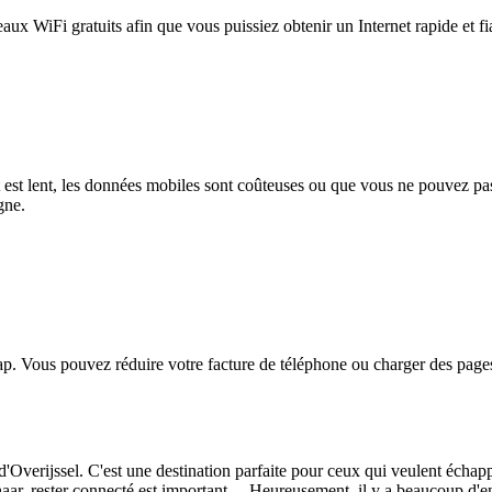
eaux WiFi gratuits afin que vous puissiez obtenir un Internet rapide et f
et est lent, les données mobiles sont coûteuses ou que vous ne pouvez 
gne.
. Vous pouvez réduire votre facture de téléphone ou charger des pages
Overijssel. C'est une destination parfaite pour ceux qui veulent échapper à
, rester connecté est important. Heureusement, il y a beaucoup d'end