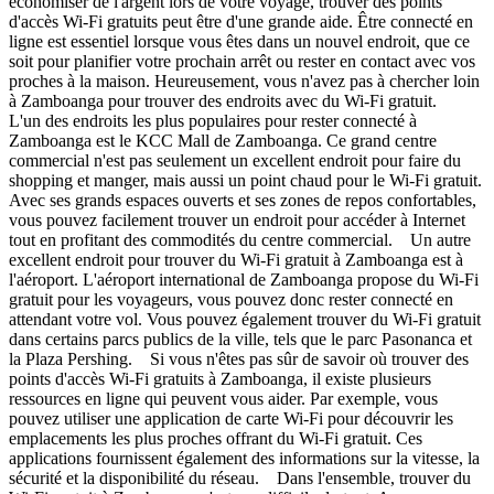
économiser de l'argent lors de votre voyage, trouver des points
d'accès Wi-Fi gratuits peut être d'une grande aide. Être connecté en
ligne est essentiel lorsque vous êtes dans un nouvel endroit, que ce
soit pour planifier votre prochain arrêt ou rester en contact avec vos
proches à la maison. Heureusement, vous n'avez pas à chercher loin
à Zamboanga pour trouver des endroits avec du Wi-Fi gratuit.
L'un des endroits les plus populaires pour rester connecté à
Zamboanga est le KCC Mall de Zamboanga. Ce grand centre
commercial n'est pas seulement un excellent endroit pour faire du
shopping et manger, mais aussi un point chaud pour le Wi-Fi gratuit.
Avec ses grands espaces ouverts et ses zones de repos confortables,
vous pouvez facilement trouver un endroit pour accéder à Internet
tout en profitant des commodités du centre commercial. Un autre
excellent endroit pour trouver du Wi-Fi gratuit à Zamboanga est à
l'aéroport. L'aéroport international de Zamboanga propose du Wi-Fi
gratuit pour les voyageurs, vous pouvez donc rester connecté en
attendant votre vol. Vous pouvez également trouver du Wi-Fi gratuit
dans certains parcs publics de la ville, tels que le parc Pasonanca et
la Plaza Pershing. Si vous n'êtes pas sûr de savoir où trouver des
points d'accès Wi-Fi gratuits à Zamboanga, il existe plusieurs
ressources en ligne qui peuvent vous aider. Par exemple, vous
pouvez utiliser une application de carte Wi-Fi pour découvrir les
emplacements les plus proches offrant du Wi-Fi gratuit. Ces
applications fournissent également des informations sur la vitesse, la
sécurité et la disponibilité du réseau. Dans l'ensemble, trouver du