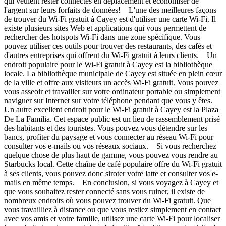
qui veulent rester connectés en déplacement et économiser de
l'argent sur leurs forfaits de données! L'une des meilleures façons
de trouver du Wi-Fi gratuit à Cayey est d'utiliser une carte Wi-Fi. Il
existe plusieurs sites Web et applications qui vous permettent de
rechercher des hotspots Wi-Fi dans une zone spécifique. Vous
pouvez utiliser ces outils pour trouver des restaurants, des cafés et
d'autres entreprises qui offrent du Wi-Fi gratuit à leurs clients. Un
endroit populaire pour le Wi-Fi gratuit à Cayey est la bibliothèque
locale. La bibliothèque municipale de Cayey est située en plein cœur
de la ville et offre aux visiteurs un accès Wi-Fi gratuit. Vous pouvez
vous asseoir et travailler sur votre ordinateur portable ou simplement
naviguer sur Internet sur votre téléphone pendant que vous y êtes.
Un autre excellent endroit pour le Wi-Fi gratuit à Cayey est la Plaza
De La Familia. Cet espace public est un lieu de rassemblement prisé
des habitants et des touristes. Vous pouvez vous détendre sur les
bancs, profiter du paysage et vous connecter au réseau Wi-Fi pour
consulter vos e-mails ou vos réseaux sociaux. Si vous recherchez
quelque chose de plus haut de gamme, vous pouvez vous rendre au
Starbucks local. Cette chaîne de café populaire offre du Wi-Fi gratuit
à ses clients, vous pouvez donc siroter votre latte et consulter vos e-
mails en même temps. En conclusion, si vous voyagez à Cayey et
que vous souhaitez rester connecté sans vous ruiner, il existe de
nombreux endroits où vous pouvez trouver du Wi-Fi gratuit. Que
vous travailliez à distance ou que vous restiez simplement en contact
avec vos amis et votre famille, utilisez une carte Wi-Fi pour localiser