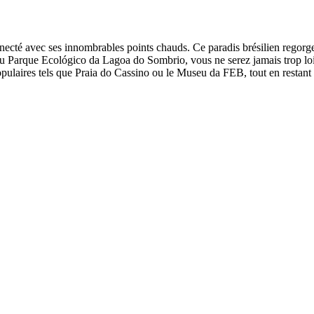
nnecté avec ses innombrables points chauds. Ce paradis brésilien regorge
u Parque Ecológico da Lagoa do Sombrio, vous ne serez jamais trop loi
opulaires tels que Praia do Cassino ou le Museu da FEB, tout en restan