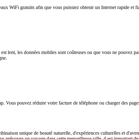
eaux WiFi gratuits afin que vous puissiez obtenir un Internet rapide et f
et est lent, les données mobiles sont coûteuses ou que vous ne pouvez 
gne.
. Vous pouvez réduire votre facture de téléphone ou charger des pages
binaison unique de beauté naturelle, d'expériences culturelles et d'avent
ous prévoyez un voyage dans cette merveilleuse ville, il est important de