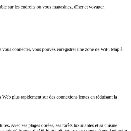
iable sur les endroits où vous magasinez, dîner et voyager.
pas vous connecter, vous pouvez enregistrer une zone de WiFi Map à
 Web plus rapidement sur des connexions lentes en réduisant la
ures. Avec ses plages dorées, ses forêts luxuriantes et sa cuisine
 savoir où trouver du Wi-Fi gratuit pour rester connecté pendant votre