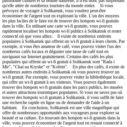
patrimoine culturel et sa beauté naturelle, il n'est donc pas surprenant
qu'elle attire de nombreux touristes du monde entier. Si vous
prévoyez de voyager à Solikamsk, vous voudrez peut-être
économiser de l'argent tout en explorant la ville. L'un des moyens
les plus faciles de le faire est de trouver des hotspots wi-fi gratuits
dans la ville. En utilisant une carte wi-fi gratuite, vous pouvez
rapidement localiser les hotspots wi-fi publics à Solikamsk et rester
connecté où que vous alliez. Il existe de nombreux endroits
populaires à Solikamsk qui offrent un wi-fi gratuit à leurs clients. Par
exemple, si vous êtes amateur de café, vous pouvez visiter l'un des
nombreux cafés locaux et déguster une tasse de café tout en
naviguant sur Internet gratuitement. Certains des cafés les plus
populaires qui offrent un wi-fi gratuit à Solikamsk sont "Rada i
Mir", "Chai na Kryshe" et "Kofein". En plus des cafés, il existe de
nombreux autres endroits à Solikamsk où vous pouvez trouver un
wi-fi gratuit. Par exemple, vous pouvez visiter la bibliothèque locale,
qui offre un wi-fi gratuit à ses visiteurs. Vous pouvez également
trouver des hotspots wi-fi gratuits dans les parcs publics, les musées
et autres attractions touristiques populaires. Si vous ne savez pas où
trouver des hotspots wi-fi gratuits à Solikamsk, il vous suffit de faire
une recherche rapide en ligne ou de demander de l'aide à un
habitant. En conclusion, Solikamsk est une ville magnifique qui
offre de nombreuses opportunités aux voyageurs pour explorer sa
beauté et sa culture. En trouvant des hotspots wi-fi gratuits dans la
ville, vous pouvez économiser de l'argent tout en restant connecté à