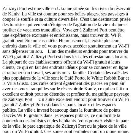
Zaliznyi Port est une ville en Ukraine située sur les rives du réservoir
de Kaniv. La ville est connue pour ses belles plages, ses paysages à
couper le souffle et sa culture diversifiée. C'est une destination prisée
des touristes qui veulent s'éloigner de l'agitation de la vie urbaine et
profiter de vacances tranquilles. Voyager à Zaliznyi Port peut être
une expérience excitante et enrichissante, mais trouver du Wi-Fi
gratuit peut être un casse-tête. Heureusement, il existe plusieurs
endroits dans la ville où vous pouvez accéder gratuitement au Wi-Fi
sans dépenser un sou. L'un des meilleurs endroits pour trouver du
Wi-Fi gratuit à Zaliznyi Port est dans les cafés et restaurants locaux.
La plupart de ces établissements offrent du Wi-Fi gratuit à leurs
clients, ce qui en fait des endroits idéaux pour se connecter en ligne
et rattraper son travail, ses amis ou sa famille. Certains des cafés les
plus populaires de la ville sont le Café Porto, le White Rabbit Bar et
la Villa Gusto. Ces cafés offrent également des places en plein air
avec des vues tranquilles sur le réservoir de Kaniv, ce qui en fait un
excellent endroit pour se détendre et profiter du magnifique paysage
de Zaliznyi Port. Un autre excellent endroit pour trouver du Wi-Fi
gratuit à Zaliznyi Port est dans les parcs locaux et les espaces
publics. La ville a investi beaucoup dans la fourniture de points
d'accès Wi-Fi gratuits dans les espaces publics, ce qui facilite la
connexion des touristes et des habitants. Vous pouvez visiter le parc
de la ville, le parc aquatique de Zaliznyi Port ou la place de la ville
pour du Wi-Fi gratuit. Ces zones sont parfaites pour un pique-nique,