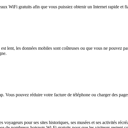
eaux WiFi gratuits afin que vous puissiez obtenir un Internet rapide et f
et est lent, les données mobiles sont coûteuses ou que vous ne pouvez 
gne.
. Vous pouvez réduire votre facture de téléphone ou charger des pages
s voyageurs pour ses sites historiques, ses musées et ses activités récréa
ose de nombreux hotspots Wi-Fi gratuits pour que les visiteurs restent c