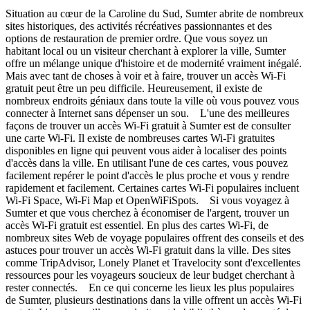
Situation au cœur de la Caroline du Sud, Sumter abrite de nombreux
sites historiques, des activités récréatives passionnantes et des
options de restauration de premier ordre. Que vous soyez un
habitant local ou un visiteur cherchant à explorer la ville, Sumter
offre un mélange unique d'histoire et de modernité vraiment inégalé.
Mais avec tant de choses à voir et à faire, trouver un accès Wi-Fi
gratuit peut être un peu difficile. Heureusement, il existe de
nombreux endroits géniaux dans toute la ville où vous pouvez vous
connecter à Internet sans dépenser un sou. L'une des meilleures
façons de trouver un accès Wi-Fi gratuit à Sumter est de consulter
une carte Wi-Fi. Il existe de nombreuses cartes Wi-Fi gratuites
disponibles en ligne qui peuvent vous aider à localiser des points
d'accès dans la ville. En utilisant l'une de ces cartes, vous pouvez
facilement repérer le point d'accès le plus proche et vous y rendre
rapidement et facilement. Certaines cartes Wi-Fi populaires incluent
Wi-Fi Space, Wi-Fi Map et OpenWiFiSpots. Si vous voyagez à
Sumter et que vous cherchez à économiser de l'argent, trouver un
accès Wi-Fi gratuit est essentiel. En plus des cartes Wi-Fi, de
nombreux sites Web de voyage populaires offrent des conseils et des
astuces pour trouver un accès Wi-Fi gratuit dans la ville. Des sites
comme TripAdvisor, Lonely Planet et Travelocity sont d'excellentes
ressources pour les voyageurs soucieux de leur budget cherchant à
rester connectés. En ce qui concerne les lieux les plus populaires
de Sumter, plusieurs destinations dans la ville offrent un accès Wi-Fi