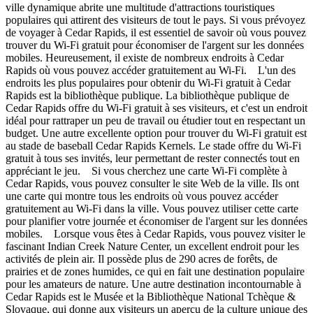
ville dynamique abrite une multitude d'attractions touristiques
populaires qui attirent des visiteurs de tout le pays. Si vous prévoyez
de voyager à Cedar Rapids, il est essentiel de savoir où vous pouvez
trouver du Wi-Fi gratuit pour économiser de l'argent sur les données
mobiles. Heureusement, il existe de nombreux endroits à Cedar
Rapids où vous pouvez accéder gratuitement au Wi-Fi. L'un des
endroits les plus populaires pour obtenir du Wi-Fi gratuit à Cedar
Rapids est la bibliothèque publique. La bibliothèque publique de
Cedar Rapids offre du Wi-Fi gratuit à ses visiteurs, et c'est un endroit
idéal pour rattraper un peu de travail ou étudier tout en respectant un
budget. Une autre excellente option pour trouver du Wi-Fi gratuit est
au stade de baseball Cedar Rapids Kernels. Le stade offre du Wi-Fi
gratuit à tous ses invités, leur permettant de rester connectés tout en
appréciant le jeu. Si vous cherchez une carte Wi-Fi complète à
Cedar Rapids, vous pouvez consulter le site Web de la ville. Ils ont
une carte qui montre tous les endroits où vous pouvez accéder
gratuitement au Wi-Fi dans la ville. Vous pouvez utiliser cette carte
pour planifier votre journée et économiser de l'argent sur les données
mobiles. Lorsque vous êtes à Cedar Rapids, vous pouvez visiter le
fascinant Indian Creek Nature Center, un excellent endroit pour les
activités de plein air. Il possède plus de 290 acres de forêts, de
prairies et de zones humides, ce qui en fait une destination populaire
pour les amateurs de nature. Une autre destination incontournable à
Cedar Rapids est le Musée et la Bibliothèque National Tchèque &
Slovaque, qui donne aux visiteurs un aperçu de la culture unique des