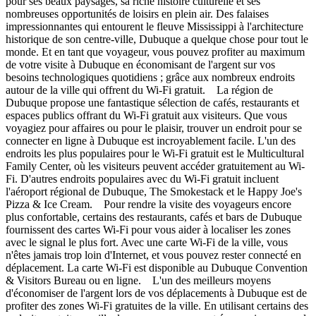
pour ses beaux paysages, sa riche histoire culturelle et ses
nombreuses opportunités de loisirs en plein air. Des falaises
impressionnantes qui entourent le fleuve Mississippi à l'architecture
historique de son centre-ville, Dubuque a quelque chose pour tout le
monde. Et en tant que voyageur, vous pouvez profiter au maximum
de votre visite à Dubuque en économisant de l'argent sur vos
besoins technologiques quotidiens ; grâce aux nombreux endroits
autour de la ville qui offrent du Wi-Fi gratuit. La région de
Dubuque propose une fantastique sélection de cafés, restaurants et
espaces publics offrant du Wi-Fi gratuit aux visiteurs. Que vous
voyagiez pour affaires ou pour le plaisir, trouver un endroit pour se
connecter en ligne à Dubuque est incroyablement facile. L'un des
endroits les plus populaires pour le Wi-Fi gratuit est le Multicultural
Family Center, où les visiteurs peuvent accéder gratuitement au Wi-
Fi. D'autres endroits populaires avec du Wi-Fi gratuit incluent
l'aéroport régional de Dubuque, The Smokestack et le Happy Joe's
Pizza & Ice Cream. Pour rendre la visite des voyageurs encore
plus confortable, certains des restaurants, cafés et bars de Dubuque
fournissent des cartes Wi-Fi pour vous aider à localiser les zones
avec le signal le plus fort. Avec une carte Wi-Fi de la ville, vous
n'êtes jamais trop loin d'Internet, et vous pouvez rester connecté en
déplacement. La carte Wi-Fi est disponible au Dubuque Convention
& Visitors Bureau ou en ligne. L'un des meilleurs moyens
d'économiser de l'argent lors de vos déplacements à Dubuque est de
profiter des zones Wi-Fi gratuites de la ville. En utilisant certains des