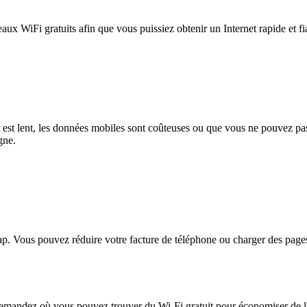
eaux WiFi gratuits afin que vous puissiez obtenir un Internet rapide et f
et est lent, les données mobiles sont coûteuses ou que vous ne pouvez 
gne.
. Vous pouvez réduire votre facture de téléphone ou charger des pages
mandez où vous pouvez trouver du Wi-Fi gratuit pour économiser de l'ar