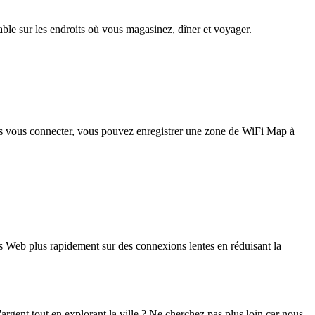
iable sur les endroits où vous magasinez, dîner et voyager.
pas vous connecter, vous pouvez enregistrer une zone de WiFi Map à
 Web plus rapidement sur des connexions lentes en réduisant la
gent tout en explorant la ville ? Ne cherchez pas plus loin car nous