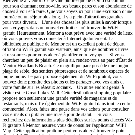
Bienvenue à Mentor! Cette ville pittoresque de l'Ohio est connue
pour son charmant centre-ville, ses beaux parcs et son abondance de
choses à voir et à faire. Que vous soyez ici pour une excursion d'une
journée ou un séjour plus long, il y a plein d'attractions gratuites
pour vous divertir. L'une des choses les plus utiles à savoir lorsque
vous voyagez dans un nouvel endroit est où trouver du Wi-Fi
gratuit. Heureusement, Mentor a tout prévu avec une variété de lieux
où vous pouvez vous connecter à Internet gratuitement. La
bibliothèque publique de Mentor est un excellent point de départ,
offrant du Wi-Fi gratuit aux visiteurs, ainsi que de nombreux livres
et ressources pour vous aider à planifier votre voyage. Si vous
cherchez un peu de plaisir en plein air, rendez-vous au parc d'État de
Mentor Headlands Beach. Ce magnifique parc possède une longue
plage de sable, des sentiers pittoresques et de nombreux espaces de
pique-nique. Le parc propose également du Wi-Fi gratuit, vous
pouvez donc prendre des photos et les partager avec vos amis et
votre famille sur les réseaux sociaux. Un autre endroit génial à
visiter est le Great Lakes Mall. Cette destination shopping populaire
propose non seulement une grande variété de magasins et de
restaurants, mais offre également du Wi-Fi gratuit dans tout le centre
commercial. Alors, faites une pause dans vos achats pour consulter
vos e-mails ou publier une mise à jour de statut. Si vous
recherchez des informations plus détaillées sur les points d'accès Wi-
Fi gratuits à Mentor, assurez-vous de consulter l'application WIFI
Map. Cette application pratique peut vous aider à trouver le point