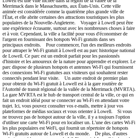
Lowell est une ville nichée dans la région de la vallée de la
Merrimack dans le Massachusetts, aux États-Unis. Cette ville
animée est considérée comme la quatrième plus grande ville de
l'État, et elle abrite certaines des attractions touristiques les plus
populaires de la Nouvelle-Angleterre. Voyager à Lowell peut être
une expérience écrasante, surtout avec les nombreuses choses à faire
et à voir. Cependant, la ville a facilité pour vous d'économiser de
l'argent en fournissant des hotspots Wi-Fi gratuits dans ses
principaux endroits. Pour commencer, l'un des meilleurs endroits
pour attraper le Wi-Fi gratuit à Lowell est au parc historique national
de Lowell. Ce parc est un endroit parfait pour les passionnés
d'histoire et les amoureux de la nature pour apprendre et explorer. Le
parc dispose de plusieurs hotspots et antennes Wi-Fi qui fournissent
des connexions Wi-Fi gratuites aux visiteurs qui souhaitent rester
connectés pendant leur visite. Un autre endroit de premier plan
pour obtenir du Wi-Fi gratuit à Lowell est à la gare routière de
l'Autorité de transit régional de la vallée de la Merrimack (MVRTA).
La gare MVRTA est le hub de transport central de la ville, ce qui en
fait un endroit idéal pour se connecter au Wi-Fi en attendant votre
trajet. Ici, vous pouvez consulter vos e-mails, mettre à jour vos
plateformes de médias sociaux et vous orienter à Lowell. Si vous
ne trouvez pas de hotspot autour de la ville, il y a toujours l'option
d'utiliser une carte Wi-Fi pour en localiser un. L'une des cartes Wi-Fi
les plus populaires est WeFi, qui fournit un répertoire de hotspots
Wi-Fi gratuits autour de Lowell et du monde. De plus, d'autres