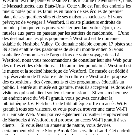
Westford est une petite ville située dans le comté de Middlesex, dans
le Massachusetts, aux États-Unis. Cette ville est l'un des endroits les
mieux notés pour les familles en raison de ses écoles de premier
plan, de ses quartiers sûrs et de ses maisons spacieuses. Si vous
prévoyez de voyager à Westford, il existe plusieurs endroits de
premier plan que vous pouvez visiter pendant votre séjour, des
musées aux parcs en passant par les sentiers de randonnée. L'une
des destinations les plus populaires à Westford est le domaine
skiable de Nashoba Valley. Ce domaine skiable compte 17 pistes sur
89 acres et attire des passionnés de ski du monde entier. Si vous
souhaitez économiser de l'argent lors de votre voyage de ski à
Westford, nous vous recommandons de consulter leur site Web pour
des offres et des réductions. Un autre lieu populaire à Westford est
le musée et la société historique de Westford. Ce musée est dédié à
la préservation de l'histoire et de la culture de Westford et propose
des expositions, des événements et des programmes éducatifs au
public. L'entrée au musée est gratuite, mais ils acceptent les dons des
visiteurs qui souhaitent soutenir leur mission. Si vous recherchez
un endroit avec du Wi-Fi gratuit, vous pouvez consulter la
bibliothèque J.V. Fletcher. Cette bibliothèque offre un accès Wi-Fi
gratuit à tous ses visiteurs, et vous pouvez trouver une carte Wi-Fi
sur leur site Web. Vous pouvez également consulter l'emplacement
de Starbucks à Westford, qui propose un accès Wi-Fi gratuit à ses
clients. Si vous êtes un amateur de nature, vous devriez
certainement visiter le Stony Brook Conservation Land. Cet endroit