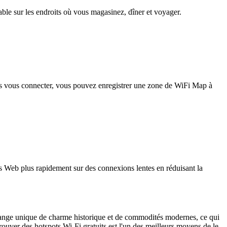
iable sur les endroits où vous magasinez, dîner et voyager.
pas vous connecter, vous pouvez enregistrer une zone de WiFi Map à
 Web plus rapidement sur des connexions lentes en réduisant la
 mélange unique de charme historique et de commodités modernes, ce qui
trouver des hotspots Wi-Fi gratuits est l'un des meilleurs moyens de le