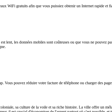
eaux WiFi gratuits afin que vous puissiez obtenir un Internet rapide et f
et est lent, les données mobiles sont coûteuses ou que vous ne pouvez 
gne.
. Vous pouvez réduire votre facture de téléphone ou charger des pages
oloniale, sa culture de la voile et sa riche histoire. La ville offre un
ur, il est crucial d'économiser de l'argent partout où c'est possible, et 