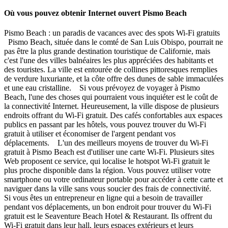
Où vous pouvez obtenir Internet ouvert Pismo Beach
Pismo Beach : un paradis de vacances avec des spots Wi-Fi gratuits
Pismo Beach, située dans le comté de San Luis Obispo, pourrait ne
pas être la plus grande destination touristique de Californie, mais
c'est l'une des villes balnéaires les plus appréciées des habitants et
des touristes. La ville est entourée de collines pittoresques remplies
de verdure luxuriante, et la côte offre des dunes de sable immaculées
et une eau cristalline. Si vous prévoyez de voyager à Pismo
Beach, l'une des choses qui pourraient vous inquiéter est le coût de
la connectivité Internet. Heureusement, la ville dispose de plusieurs
endroits offrant du Wi-Fi gratuit. Des cafés confortables aux espaces
publics en passant par les hôtels, vous pouvez trouver du Wi-Fi
gratuit à utiliser et économiser de l'argent pendant vos
déplacements. L'un des meilleurs moyens de trouver du Wi-Fi
gratuit à Pismo Beach est d'utiliser une carte Wi-Fi. Plusieurs sites
Web proposent ce service, qui localise le hotspot Wi-Fi gratuit le
plus proche disponible dans la région. Vous pouvez utiliser votre
smartphone ou votre ordinateur portable pour accéder à cette carte et
naviguer dans la ville sans vous soucier des frais de connectivité.
Si vous êtes un entrepreneur en ligne qui a besoin de travailler
pendant vos déplacements, un bon endroit pour trouver du Wi-Fi
gratuit est le Seaventure Beach Hotel & Restaurant. Ils offrent du
Wi-Fi gratuit dans leur hall, leurs espaces extérieurs et leurs