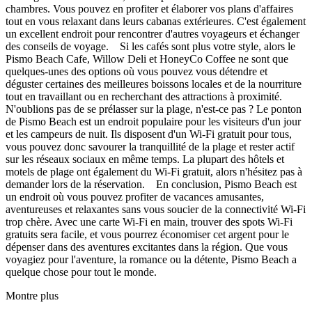
chambres. Vous pouvez en profiter et élaborer vos plans d'affaires
tout en vous relaxant dans leurs cabanas extérieures. C'est également
un excellent endroit pour rencontrer d'autres voyageurs et échanger
des conseils de voyage. Si les cafés sont plus votre style, alors le
Pismo Beach Cafe, Willow Deli et HoneyCo Coffee ne sont que
quelques-unes des options où vous pouvez vous détendre et
déguster certaines des meilleures boissons locales et de la nourriture
tout en travaillant ou en recherchant des attractions à proximité.
N'oublions pas de se prélasser sur la plage, n'est-ce pas ? Le ponton
de Pismo Beach est un endroit populaire pour les visiteurs d'un jour
et les campeurs de nuit. Ils disposent d'un Wi-Fi gratuit pour tous,
vous pouvez donc savourer la tranquillité de la plage et rester actif
sur les réseaux sociaux en même temps. La plupart des hôtels et
motels de plage ont également du Wi-Fi gratuit, alors n'hésitez pas à
demander lors de la réservation. En conclusion, Pismo Beach est
un endroit où vous pouvez profiter de vacances amusantes,
aventureuses et relaxantes sans vous soucier de la connectivité Wi-Fi
trop chère. Avec une carte Wi-Fi en main, trouver des spots Wi-Fi
gratuits sera facile, et vous pourrez économiser cet argent pour le
dépenser dans des aventures excitantes dans la région. Que vous
voyagiez pour l'aventure, la romance ou la détente, Pismo Beach a
quelque chose pour tout le monde.
Montre plus