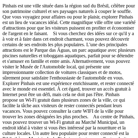
Pinhais est une ville située dans la région sud du Brésil, célèbre pour
son patrimoine culturel et ses paysages naturels à couper le souffle.
Que vous voyagiez pour affaires ou pour le plaisir, explorer Pinhais
est un lieu de vacances idéal. Cette magnifique ville offre une variété
d'attractions pour que les visiteurs puissent en profiter et économiser
de l'argent en le faisant. Si vous cherchez des idées sur ce qu'il y a
à voir et à faire dans cet endroit charmant, vous pouvez découvrir
certains de ses endroits les plus populaires. L'une des principales
attractions est le Parque das Águas, un parc aquatique avec plusieurs
piscines naturelles et toboggans aquatiques, parfait pour se détendre
et s'amuser en famille et entre amis. Alternativement, vous pouvez
visiter le Musée de l'Automobile local, qui présente une
impressionnante collection de voitures classiques et de motos,
sûrement pour satisfaire l'enthousiaste de l'automobile en vous.
Explorer Pinhais est une expérience enrichissante, et rester connecté
avec le monde est essentiel. À cet égard, trouver un accès gratuit à
Internet peut être un défi, mais cela ne doit pas l'être. Pinhais
propose un Wi-Fi gratuit dans plusieurs zones de la ville, ce qui
facilite la tâche aux visiteurs de rester connectés pendant leurs
vacances. Vous pouvez consulter la carte WIFI de la ville pour
trouver les zones désignées les plus proches. Au centre de Pinhais,
vous pouvez trouver un Wi-Fi gratuit au Marché Municipal, un
endroit idéal à visiter si vous êtes intéressé par la nourriture et la
culture locales. Un autre lieu populaire pour rester connecté est la