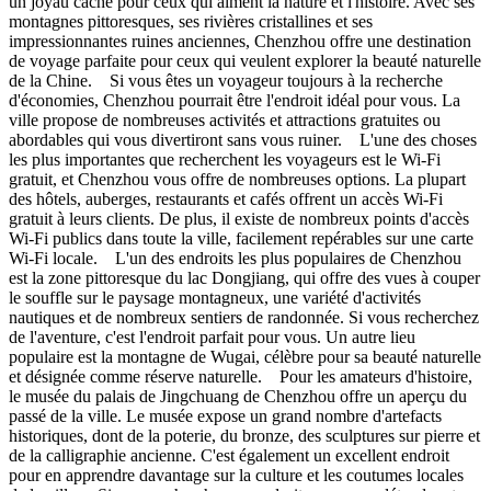
un joyau caché pour ceux qui aiment la nature et l'histoire. Avec ses
montagnes pittoresques, ses rivières cristallines et ses
impressionnantes ruines anciennes, Chenzhou offre une destination
de voyage parfaite pour ceux qui veulent explorer la beauté naturelle
de la Chine. Si vous êtes un voyageur toujours à la recherche
d'économies, Chenzhou pourrait être l'endroit idéal pour vous. La
ville propose de nombreuses activités et attractions gratuites ou
abordables qui vous divertiront sans vous ruiner. L'une des choses
les plus importantes que recherchent les voyageurs est le Wi-Fi
gratuit, et Chenzhou vous offre de nombreuses options. La plupart
des hôtels, auberges, restaurants et cafés offrent un accès Wi-Fi
gratuit à leurs clients. De plus, il existe de nombreux points d'accès
Wi-Fi publics dans toute la ville, facilement repérables sur une carte
Wi-Fi locale. L'un des endroits les plus populaires de Chenzhou
est la zone pittoresque du lac Dongjiang, qui offre des vues à couper
le souffle sur le paysage montagneux, une variété d'activités
nautiques et de nombreux sentiers de randonnée. Si vous recherchez
de l'aventure, c'est l'endroit parfait pour vous. Un autre lieu
populaire est la montagne de Wugai, célèbre pour sa beauté naturelle
et désignée comme réserve naturelle. Pour les amateurs d'histoire,
le musée du palais de Jingchuang de Chenzhou offre un aperçu du
passé de la ville. Le musée expose un grand nombre d'artefacts
historiques, dont de la poterie, du bronze, des sculptures sur pierre et
de la calligraphie ancienne. C'est également un excellent endroit
pour en apprendre davantage sur la culture et les coutumes locales