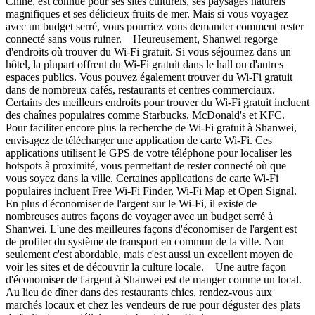
Chine, est connue pour ses sites culturels, ses paysages naturels
magnifiques et ses délicieux fruits de mer. Mais si vous voyagez
avec un budget serré, vous pourriez vous demander comment rester
connecté sans vous ruiner. Heureusement, Shanwei regorge
d'endroits où trouver du Wi-Fi gratuit. Si vous séjournez dans un
hôtel, la plupart offrent du Wi-Fi gratuit dans le hall ou d'autres
espaces publics. Vous pouvez également trouver du Wi-Fi gratuit
dans de nombreux cafés, restaurants et centres commerciaux.
Certains des meilleurs endroits pour trouver du Wi-Fi gratuit incluent
des chaînes populaires comme Starbucks, McDonald's et KFC.
Pour faciliter encore plus la recherche de Wi-Fi gratuit à Shanwei,
envisagez de télécharger une application de carte Wi-Fi. Ces
applications utilisent le GPS de votre téléphone pour localiser les
hotspots à proximité, vous permettant de rester connecté où que
vous soyez dans la ville. Certaines applications de carte Wi-Fi
populaires incluent Free Wi-Fi Finder, Wi-Fi Map et Open Signal.
En plus d'économiser de l'argent sur le Wi-Fi, il existe de
nombreuses autres façons de voyager avec un budget serré à
Shanwei. L'une des meilleures façons d'économiser de l'argent est
de profiter du système de transport en commun de la ville. Non
seulement c'est abordable, mais c'est aussi un excellent moyen de
voir les sites et de découvrir la culture locale. Une autre façon
d'économiser de l'argent à Shanwei est de manger comme un local.
Au lieu de dîner dans des restaurants chics, rendez-vous aux
marchés locaux et chez les vendeurs de rue pour déguster des plats