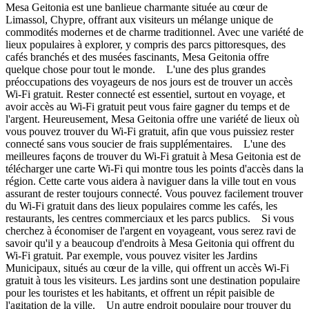
Mesa Geitonia est une banlieue charmante située au cœur de
Limassol, Chypre, offrant aux visiteurs un mélange unique de
commodités modernes et de charme traditionnel. Avec une variété de
lieux populaires à explorer, y compris des parcs pittoresques, des
cafés branchés et des musées fascinants, Mesa Geitonia offre
quelque chose pour tout le monde. L'une des plus grandes
préoccupations des voyageurs de nos jours est de trouver un accès
Wi-Fi gratuit. Rester connecté est essentiel, surtout en voyage, et
avoir accès au Wi-Fi gratuit peut vous faire gagner du temps et de
l'argent. Heureusement, Mesa Geitonia offre une variété de lieux où
vous pouvez trouver du Wi-Fi gratuit, afin que vous puissiez rester
connecté sans vous soucier de frais supplémentaires. L'une des
meilleures façons de trouver du Wi-Fi gratuit à Mesa Geitonia est de
télécharger une carte Wi-Fi qui montre tous les points d'accès dans la
région. Cette carte vous aidera à naviguer dans la ville tout en vous
assurant de rester toujours connecté. Vous pouvez facilement trouver
du Wi-Fi gratuit dans des lieux populaires comme les cafés, les
restaurants, les centres commerciaux et les parcs publics. Si vous
cherchez à économiser de l'argent en voyageant, vous serez ravi de
savoir qu'il y a beaucoup d'endroits à Mesa Geitonia qui offrent du
Wi-Fi gratuit. Par exemple, vous pouvez visiter les Jardins
Municipaux, situés au cœur de la ville, qui offrent un accès Wi-Fi
gratuit à tous les visiteurs. Les jardins sont une destination populaire
pour les touristes et les habitants, et offrent un répit paisible de
l'agitation de la ville. Un autre endroit populaire pour trouver du