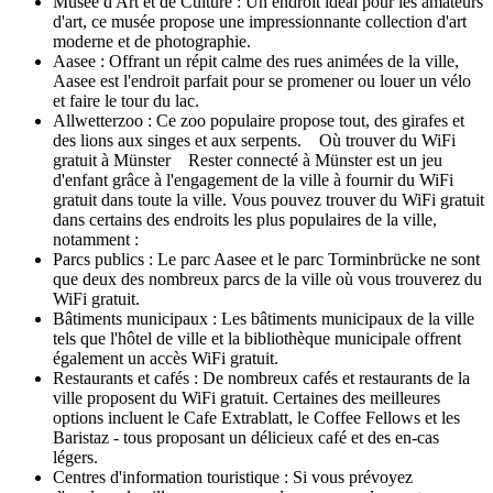
Musée d'Art et de Culture : Un endroit idéal pour les amateurs
d'art, ce musée propose une impressionnante collection d'art
moderne et de photographie.
Aasee : Offrant un répit calme des rues animées de la ville,
Aasee est l'endroit parfait pour se promener ou louer un vélo
et faire le tour du lac.
Allwetterzoo : Ce zoo populaire propose tout, des girafes et
des lions aux singes et aux serpents. Où trouver du WiFi
gratuit à Münster Rester connecté à Münster est un jeu
d'enfant grâce à l'engagement de la ville à fournir du WiFi
gratuit dans toute la ville. Vous pouvez trouver du WiFi gratuit
dans certains des endroits les plus populaires de la ville,
notamment :
Parcs publics : Le parc Aasee et le parc Torminbrücke ne sont
que deux des nombreux parcs de la ville où vous trouverez du
WiFi gratuit.
Bâtiments municipaux : Les bâtiments municipaux de la ville
tels que l'hôtel de ville et la bibliothèque municipale offrent
également un accès WiFi gratuit.
Restaurants et cafés : De nombreux cafés et restaurants de la
ville proposent du WiFi gratuit. Certaines des meilleures
options incluent le Cafe Extrablatt, le Coffee Fellows et les
Baristaz - tous proposant un délicieux café et des en-cas
légers.
Centres d'information touristique : Si vous prévoyez