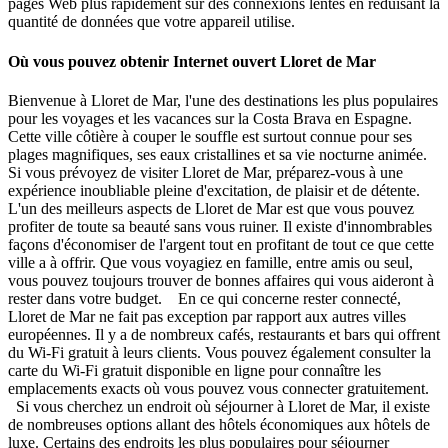
pages Web plus rapidement sur des connexions lentes en réduisant la
quantité de données que votre appareil utilise.
Où vous pouvez obtenir Internet ouvert Lloret de Mar
Bienvenue à Lloret de Mar, l'une des destinations les plus populaires
pour les voyages et les vacances sur la Costa Brava en Espagne.
Cette ville côtière à couper le souffle est surtout connue pour ses
plages magnifiques, ses eaux cristallines et sa vie nocturne animée.
Si vous prévoyez de visiter Lloret de Mar, préparez-vous à une
expérience inoubliable pleine d'excitation, de plaisir et de détente.
L'un des meilleurs aspects de Lloret de Mar est que vous pouvez
profiter de toute sa beauté sans vous ruiner. Il existe d'innombrables
façons d'économiser de l'argent tout en profitant de tout ce que cette
ville a à offrir. Que vous voyagiez en famille, entre amis ou seul,
vous pouvez toujours trouver de bonnes affaires qui vous aideront à
rester dans votre budget. En ce qui concerne rester connecté,
Lloret de Mar ne fait pas exception par rapport aux autres villes
européennes. Il y a de nombreux cafés, restaurants et bars qui offrent
du Wi-Fi gratuit à leurs clients. Vous pouvez également consulter la
carte du Wi-Fi gratuit disponible en ligne pour connaître les
emplacements exacts où vous pouvez vous connecter gratuitement.
Si vous cherchez un endroit où séjourner à Lloret de Mar, il existe
de nombreuses options allant des hôtels économiques aux hôtels de
luxe. Certains des endroits les plus populaires pour séjourner