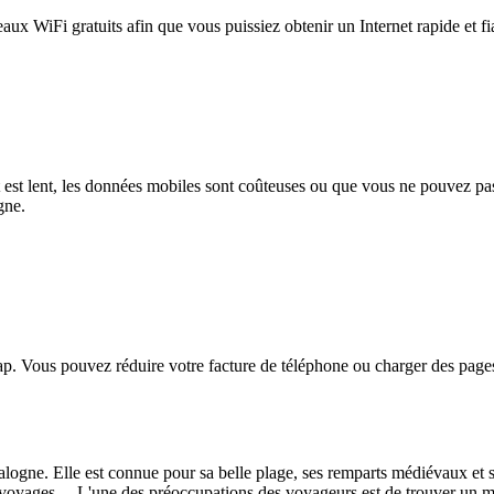
eaux WiFi gratuits afin que vous puissiez obtenir un Internet rapide et f
et est lent, les données mobiles sont coûteuses ou que vous ne pouvez 
gne.
. Vous pouvez réduire votre facture de téléphone ou charger des pages
logne. Elle est connue pour sa belle plage, ses remparts médiévaux et s
urs voyages. L'une des préoccupations des voyageurs est de trouver un 