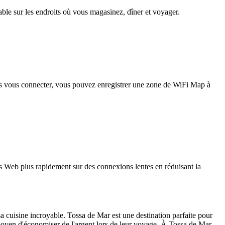
iable sur les endroits où vous magasinez, dîner et voyager.
pas vous connecter, vous pouvez enregistrer une zone de WiFi Map à
 Web plus rapidement sur des connexions lentes en réduisant la
a cuisine incroyable. Tossa de Mar est une destination parfaite pour
moyen d'économiser de l'argent lors de leur voyage. À Tossa de Mar,