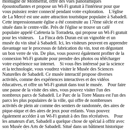
montagne de Montserrat, offre des vues panoramiques
époustouflantes et propose un Wi-Fi gratuit à l'intérieur pour que
vous puissiez rester connecté pendant votre exploration. L'église
de La Mercé est une autre attraction touristique populaire à Sabadell.
Cette impressionnante église a été construite au 17ème siècle et est
située dans le centre-ville. Près de l'église se trouve un café
populaire appelé Cafeteria la Torradeta, qui propose un Wi-Fi gratuit
pour les visiteurs. La Finca dels Duran est un vignoble et un
musée du vin situé à Sabadell. Ici, les visiteurs peuvent en apprendre
davantage sur le processus de fabrication du vin, tout en dégustant
un bon verre de vin. De plus, vous pouvez également profiter de la
connexion Wi-Fi gratuite pour prendre des photos ou télécharger
votre expérience sur internet. Si vous êtes intéressé par la science
et la technologie, vous voudrez visiter le Musée des Sciences
Naturelles de Sabadell. Ce musée interactif propose diverses
activités, comme des expériences interactives et des vidéos
éducatives, et offre un Wi-Fi gratuit dans tout le musée. Pour faire
une pause de la visite des sites, vous pouvez visiter l'un des
nombreux parcs de Sabadell. Le Parc de la Torre Maura est l'un des
parcs les plus populaires de la ville, qui offre de nombreuses
activités de plein air comme des sentiers de randonnée, des aires de
pique-nique et des aires de jeux pour enfants. Vous pouvez
également accéder à un Wi-Fi gratuit à des fins récréatives. Pour
les amateurs d'art, Sabadell a quelque chose de spécial à offrir avec
son Musée des Arts de Sabadell. Situé dans un bâtiment historique