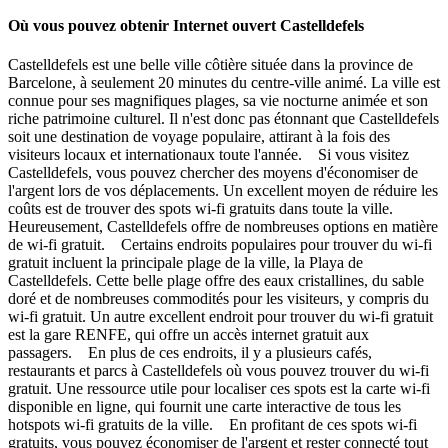
Où vous pouvez obtenir Internet ouvert Castelldefels
Castelldefels est une belle ville côtière située dans la province de
Barcelone, à seulement 20 minutes du centre-ville animé. La ville est
connue pour ses magnifiques plages, sa vie nocturne animée et son
riche patrimoine culturel. Il n'est donc pas étonnant que Castelldefels
soit une destination de voyage populaire, attirant à la fois des
visiteurs locaux et internationaux toute l'année. Si vous visitez
Castelldefels, vous pouvez chercher des moyens d'économiser de
l'argent lors de vos déplacements. Un excellent moyen de réduire les
coûts est de trouver des spots wi-fi gratuits dans toute la ville.
Heureusement, Castelldefels offre de nombreuses options en matière
de wi-fi gratuit. Certains endroits populaires pour trouver du wi-fi
gratuit incluent la principale plage de la ville, la Playa de
Castelldefels. Cette belle plage offre des eaux cristallines, du sable
doré et de nombreuses commodités pour les visiteurs, y compris du
wi-fi gratuit. Un autre excellent endroit pour trouver du wi-fi gratuit
est la gare RENFE, qui offre un accès internet gratuit aux
passagers. En plus de ces endroits, il y a plusieurs cafés,
restaurants et parcs à Castelldefels où vous pouvez trouver du wi-fi
gratuit. Une ressource utile pour localiser ces spots est la carte wi-fi
disponible en ligne, qui fournit une carte interactive de tous les
hotspots wi-fi gratuits de la ville. En profitant de ces spots wi-fi
gratuits, vous pouvez économiser de l'argent et rester connecté tout