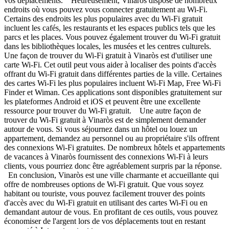
vos déplacements. Heureusement, Vinaròs dispose de nombreux
endroits où vous pouvez vous connecter gratuitement au Wi-Fi.
Certains des endroits les plus populaires avec du Wi-Fi gratuit
incluent les cafés, les restaurants et les espaces publics tels que les
parcs et les places. Vous pouvez également trouver du Wi-Fi gratuit
dans les bibliothèques locales, les musées et les centres culturels.
Une façon de trouver du Wi-Fi gratuit à Vinaròs est d'utiliser une
carte Wi-Fi. Cet outil peut vous aider à localiser des points d'accès
offrant du Wi-Fi gratuit dans différentes parties de la ville. Certaines
des cartes Wi-Fi les plus populaires incluent Wi-Fi Map, Free Wi-Fi
Finder et Wiman. Ces applications sont disponibles gratuitement sur
les plateformes Android et iOS et peuvent être une excellente
ressource pour trouver du Wi-Fi gratuit. Une autre façon de
trouver du Wi-Fi gratuit à Vinaròs est de simplement demander
autour de vous. Si vous séjournez dans un hôtel ou louez un
appartement, demandez au personnel ou au propriétaire s'ils offrent
des connexions Wi-Fi gratuites. De nombreux hôtels et appartements
de vacances à Vinaròs fournissent des connexions Wi-Fi à leurs
clients, vous pourriez donc être agréablement surpris par la réponse.
En conclusion, Vinaròs est une ville charmante et accueillante qui
offre de nombreuses options de Wi-Fi gratuit. Que vous soyez
habitant ou touriste, vous pouvez facilement trouver des points
d'accès avec du Wi-Fi gratuit en utilisant des cartes Wi-Fi ou en
demandant autour de vous. En profitant de ces outils, vous pouvez
économiser de l'argent lors de vos déplacements tout en restant