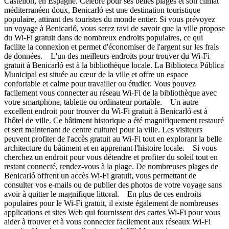
Castellón, en Espagne. Célèbre pour ses belles plages et son climat
méditerranéen doux, Benicarló est une destination touristique
populaire, attirant des touristes du monde entier. Si vous prévoyez
un voyage à Benicarló, vous serez ravi de savoir que la ville propose
du Wi-Fi gratuit dans de nombreux endroits populaires, ce qui
facilite la connexion et permet d'économiser de l'argent sur les frais
de données. L'un des meilleurs endroits pour trouver du Wi-Fi
gratuit à Benicarló est à la bibliothèque locale. La Biblioteca Pública
Municipal est située au cœur de la ville et offre un espace
confortable et calme pour travailler ou étudier. Vous pouvez
facilement vous connecter au réseau Wi-Fi de la bibliothèque avec
votre smartphone, tablette ou ordinateur portable. Un autre
excellent endroit pour trouver du Wi-Fi gratuit à Benicarló est à
l'hôtel de ville. Ce bâtiment historique a été magnifiquement restauré
et sert maintenant de centre culturel pour la ville. Les visiteurs
peuvent profiter de l'accès gratuit au Wi-Fi tout en explorant la belle
architecture du bâtiment et en apprenant l'histoire locale. Si vous
cherchez un endroit pour vous détendre et profiter du soleil tout en
restant connecté, rendez-vous à la plage. De nombreuses plages de
Benicarló offrent un accès Wi-Fi gratuit, vous permettant de
consulter vos e-mails ou de publier des photos de votre voyage sans
avoir à quitter le magnifique littoral. En plus de ces endroits
populaires pour le Wi-Fi gratuit, il existe également de nombreuses
applications et sites Web qui fournissent des cartes Wi-Fi pour vous
aider à trouver et à vous connecter facilement aux réseaux Wi-Fi