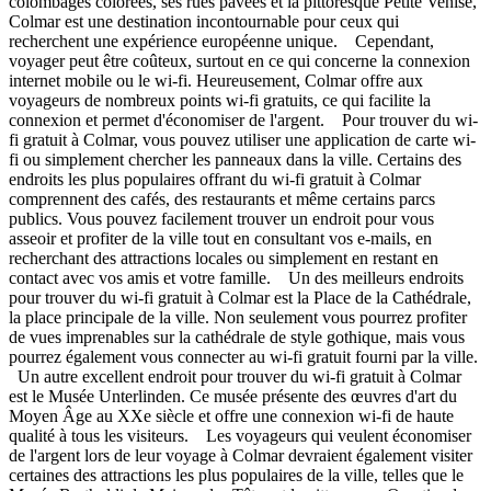
colombages colorées, ses rues pavées et la pittoresque Petite Venise,
Colmar est une destination incontournable pour ceux qui
recherchent une expérience européenne unique. Cependant,
voyager peut être coûteux, surtout en ce qui concerne la connexion
internet mobile ou le wi-fi. Heureusement, Colmar offre aux
voyageurs de nombreux points wi-fi gratuits, ce qui facilite la
connexion et permet d'économiser de l'argent. Pour trouver du wi-
fi gratuit à Colmar, vous pouvez utiliser une application de carte wi-
fi ou simplement chercher les panneaux dans la ville. Certains des
endroits les plus populaires offrant du wi-fi gratuit à Colmar
comprennent des cafés, des restaurants et même certains parcs
publics. Vous pouvez facilement trouver un endroit pour vous
asseoir et profiter de la ville tout en consultant vos e-mails, en
recherchant des attractions locales ou simplement en restant en
contact avec vos amis et votre famille. Un des meilleurs endroits
pour trouver du wi-fi gratuit à Colmar est la Place de la Cathédrale,
la place principale de la ville. Non seulement vous pourrez profiter
de vues imprenables sur la cathédrale de style gothique, mais vous
pourrez également vous connecter au wi-fi gratuit fourni par la ville.
Un autre excellent endroit pour trouver du wi-fi gratuit à Colmar
est le Musée Unterlinden. Ce musée présente des œuvres d'art du
Moyen Âge au XXe siècle et offre une connexion wi-fi de haute
qualité à tous les visiteurs. Les voyageurs qui veulent économiser
de l'argent lors de leur voyage à Colmar devraient également visiter
certaines des attractions les plus populaires de la ville, telles que le