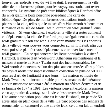
trouver des endroits avec du wi-fi gratuit. Heureusement, la ville
offre de nombreuses options pour les voyageurs souhaitant rester
connectés. Le système de prêt entre bibliothèques à Hartford offre
du wi-fi gratuit à toute personne possédant une carte de
bibliothèque. De plus, de nombreuses destinations touristiques
phares de la ville, telles que le musée d'art Wadsworth Atheneum et
la maison et musée de Mark Twain, offrent du wi-fi gratuit à leurs
visiteurs. Si vous cherchez à explorer la ville et à rester connecté
en déplacement, la ville de Hartford propose également une carte du
wi-fi gratuite sur son site web. Cette carte montre tous les endroits
de la ville où vous pouvez vous connecter au wi-fi gratuit, afin que
vous puissiez planifier vos déplacements et trouver facilement du
wi-fi gratuit. En ce qui concerne les lieux populaires à visiter à
Hartford, le musée d'art Wadsworth Atheneum susmentionné et la
maison et musée de Mark Twain sont des incontournables. Le
Wadsworth Atheneum est l'un des plus anciens musées d'art publics
du pays et abrite une impressionnante collection de plus de 50 000
œuvres d'art, de l'antiquité à nos jours. La maison et musée de
Mark Twain est un incontournable pour les amateurs de littérature.
Ce site historique national a été la maison du célèbre écrivain et de
sa famille de 1874 à 1891. Les visiteurs peuvent explorer la maison
et en apprendre davantage sur la vie et les œuvres de Mark Twain.
Une autre destination populaire est le parc Bushnell, un parc de 50
acres situé en plein cœur de la ville. Le parc propose des sentiers de
promenade, un carrousel et une aire de jeux, ce qui en fait un endroit