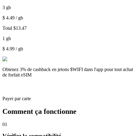
3
gb
$
4.49
/ gb
Total
$
13.47
1
gb
$
4.99
/ gb
Obtenez
3% de cashback
en jetons $WIFI dans l'app pour tout achat
de forfait eSIM
Payer par carte
Comment ça fonctionne
01
Vérifiez la compatibilité