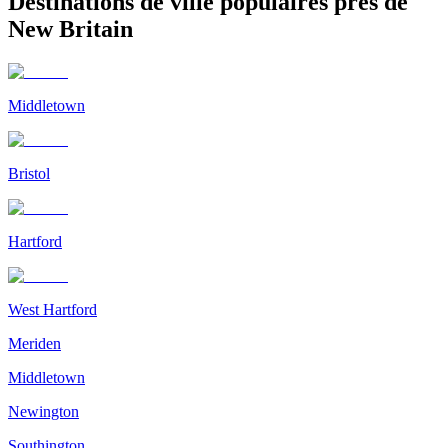
Destinations de ville populaires près de
New Britain
Middletown
Bristol
Hartford
West Hartford
Meriden
Middletown
Newington
Southington