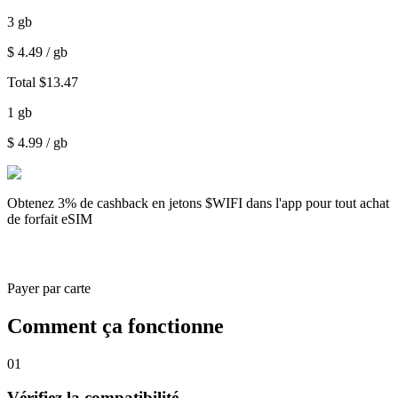
3
gb
$
4.49
/ gb
Total
$
13.47
1
gb
$
4.99
/ gb
Obtenez
3% de cashback
en jetons $WIFI dans l'app pour tout achat
de forfait eSIM
Payer par carte
Comment ça fonctionne
01
Vérifiez la compatibilité