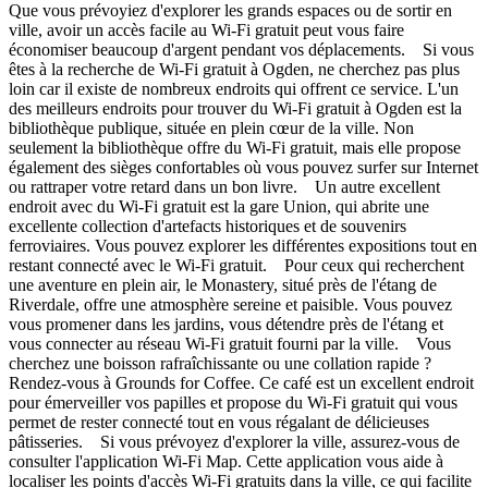
Que vous prévoyiez d'explorer les grands espaces ou de sortir en
ville, avoir un accès facile au Wi-Fi gratuit peut vous faire
économiser beaucoup d'argent pendant vos déplacements. Si vous
êtes à la recherche de Wi-Fi gratuit à Ogden, ne cherchez pas plus
loin car il existe de nombreux endroits qui offrent ce service. L'un
des meilleurs endroits pour trouver du Wi-Fi gratuit à Ogden est la
bibliothèque publique, située en plein cœur de la ville. Non
seulement la bibliothèque offre du Wi-Fi gratuit, mais elle propose
également des sièges confortables où vous pouvez surfer sur Internet
ou rattraper votre retard dans un bon livre. Un autre excellent
endroit avec du Wi-Fi gratuit est la gare Union, qui abrite une
excellente collection d'artefacts historiques et de souvenirs
ferroviaires. Vous pouvez explorer les différentes expositions tout en
restant connecté avec le Wi-Fi gratuit. Pour ceux qui recherchent
une aventure en plein air, le Monastery, situé près de l'étang de
Riverdale, offre une atmosphère sereine et paisible. Vous pouvez
vous promener dans les jardins, vous détendre près de l'étang et
vous connecter au réseau Wi-Fi gratuit fourni par la ville. Vous
cherchez une boisson rafraîchissante ou une collation rapide ?
Rendez-vous à Grounds for Coffee. Ce café est un excellent endroit
pour émerveiller vos papilles et propose du Wi-Fi gratuit qui vous
permet de rester connecté tout en vous régalant de délicieuses
pâtisseries. Si vous prévoyez d'explorer la ville, assurez-vous de
consulter l'application Wi-Fi Map. Cette application vous aide à
localiser les points d'accès Wi-Fi gratuits dans la ville, ce qui facilite