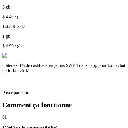
3
gb
$
4.49
/ gb
Total
$
13.47
1
gb
$
4.99
/ gb
Obtenez
3% de cashback
en jetons $WIFI dans l'app pour tout achat
de forfait eSIM
Payer par carte
Comment ça fonctionne
01
Vérifiez la compatibilité