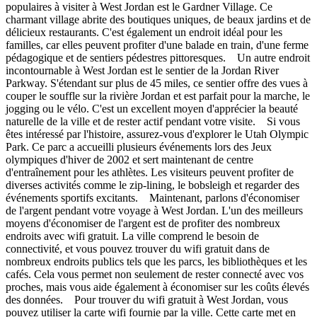
populaires à visiter à West Jordan est le Gardner Village. Ce
charmant village abrite des boutiques uniques, de beaux jardins et de
délicieux restaurants. C'est également un endroit idéal pour les
familles, car elles peuvent profiter d'une balade en train, d'une ferme
pédagogique et de sentiers pédestres pittoresques. Un autre endroit
incontournable à West Jordan est le sentier de la Jordan River
Parkway. S'étendant sur plus de 45 miles, ce sentier offre des vues à
couper le souffle sur la rivière Jordan et est parfait pour la marche, le
jogging ou le vélo. C'est un excellent moyen d'apprécier la beauté
naturelle de la ville et de rester actif pendant votre visite. Si vous
êtes intéressé par l'histoire, assurez-vous d'explorer le Utah Olympic
Park. Ce parc a accueilli plusieurs événements lors des Jeux
olympiques d'hiver de 2002 et sert maintenant de centre
d'entraînement pour les athlètes. Les visiteurs peuvent profiter de
diverses activités comme le zip-lining, le bobsleigh et regarder des
événements sportifs excitants. Maintenant, parlons d'économiser
de l'argent pendant votre voyage à West Jordan. L'un des meilleurs
moyens d'économiser de l'argent est de profiter des nombreux
endroits avec wifi gratuit. La ville comprend le besoin de
connectivité, et vous pouvez trouver du wifi gratuit dans de
nombreux endroits publics tels que les parcs, les bibliothèques et les
cafés. Cela vous permet non seulement de rester connecté avec vos
proches, mais vous aide également à économiser sur les coûts élevés
des données. Pour trouver du wifi gratuit à West Jordan, vous
pouvez utiliser la carte wifi fournie par la ville. Cette carte met en