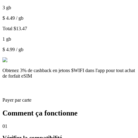
3
gb
$
4.49
/ gb
Total
$
13.47
1
gb
$
4.99
/ gb
Obtenez
3% de cashback
en jetons $WIFI dans l'app pour tout achat
de forfait eSIM
Payer par carte
Comment ça fonctionne
01
Vérifiez la compatibilité